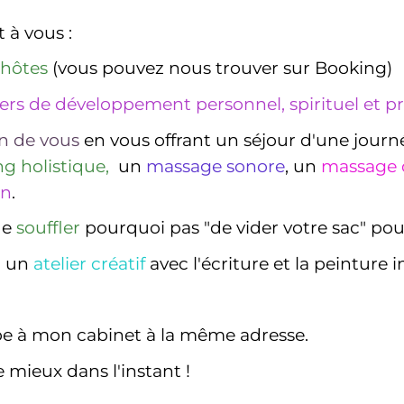
t à vous :
'hôtes
(vous pouvez nous trouver sur Booking)
iers de développement personnel, spirituel et p
n de vous
en vous offrant un séjour d'une journ
g holistique,
un
massage sonore
, un
massage 
on
.
de
souffler
pourquoi pas "de vider votre sac" pour
u un
atelier créatif
avec l'écriture et la peinture i
upe à mon cabinet à la même adresse.
e mieux dans l'instant !