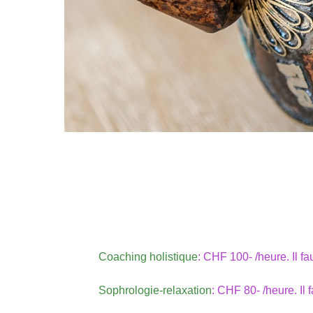
Coaching holistique
: CHF 100- /heure. Il 
Sophrologie-relaxation
: CHF 80- /heure. Il